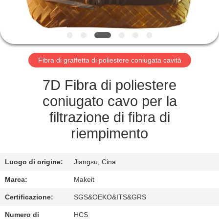
CONTROLLO
DI
QUALITÀ
Fibra di graffetta di poliestere coniugata cavità
CONTATTICI
7D Fibra di poliestere
NOTIZIA
coniugato cavo per la
filtrazione di fibra di
CASI
riempimento
RICHIEDA
Luogo di origine:
Jiangsu, Cina
UNA
Marca:
Makeit
CITAZIONE
Certificazione:
SGS&OEKO&ITS&GRS
Numero di
HCS