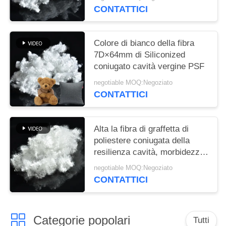
CONTATTICI
Colore di bianco della fibra
7D×64mm di Siliconized
coniugato cavità vergine PSF
negotiable MOQ:Negoziato
CONTATTICI
Alta la fibra di graffetta di
poliestere coniugata della
resilienza cavità, morbidezza
ha riciclato PSF
negotiable MOQ:Negoziato
CONTATTICI
Categorie popolari
Tutti