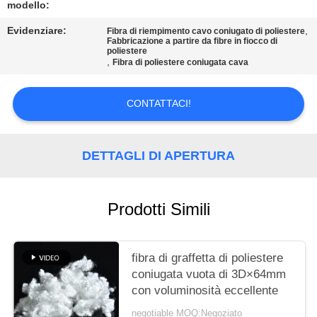
MAPPA
modello:
DEL
Evidenziare:
,
Fibra di riempimento cavo coniugato di poliestere
Fabbricazione a partire da fibre in fiocco di
SITO
poliestere
,
Fibra di poliestere coniugata cava
PRIVACY
CONTATTACI!
POLICY
DETTAGLI DI APERTURA
Prodotti Simili
fibra di graffetta di poliestere
coniugata vuota di 3D×64mm
con voluminosità eccellente
negotiable MOQ:Negoziato