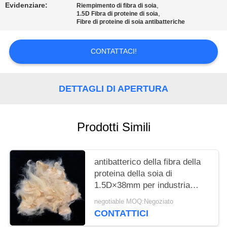
MAPPA
Evidenziare:
,
Riempimento di fibra di soia
,
1.5D Fibra di proteine di soia
DEL
Fibre di proteine di soia antibatteriche
SITO
CONTATTACI!
PRIVACY
POLICY
DETTAGLI DI APERTURA
Prodotti Simili
antibatterico della fibra della
proteina della soia di
1.5D×38mm per industria
tessile
negotiable MOQ:Negoziato
CONTATTICI