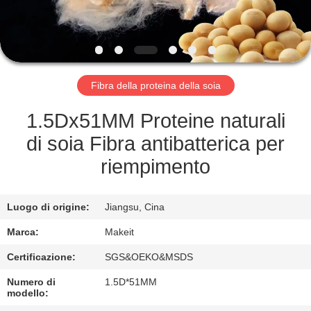
CONTROLLO
DI
QUALITÀ
Fibra della proteina della soia
CONTATTICI
1.5Dx51MM Proteine naturali
NOTIZIA
di soia Fibra antibatterica per
riempimento
CASI
Luogo di origine:
Jiangsu, Cina
RICHIEDA
Marca:
Makeit
UNA
Certificazione:
SGS&OEKO&MSDS
CITAZIONE
Numero di
1.5D*51MM
modello: