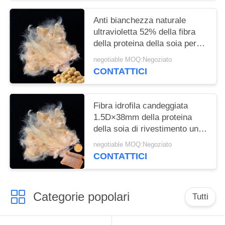
Anti bianchezza naturale
ultravioletta 52% della fibra
della proteina della soia per
riempire
negotiable MOQ:Negoziato
CONTATTICI
Fibra idrofila candeggiata
1.5D×38mm della proteina
della soia di rivestimento un
grado
negotiable MOQ:Negoziato
CONTATTICI
Categorie popolari
Tutti