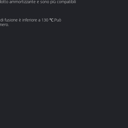
odotto ammortizzante e sono più compatibili
o di fusione è inferiore a 130 ℃.Può
omero.