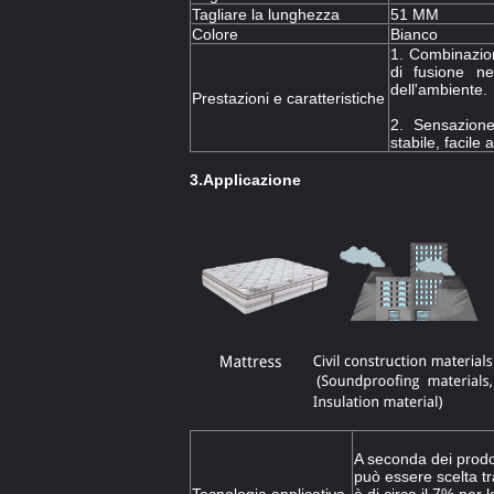
Tagliare la lunghezza
51 MM
Colore
Bianco
1. Combinazion
di fusione ne
dell'ambiente.
Prestazioni e caratteristiche
2. Sensazione
stabile, facile
3.
Applicazione
A seconda dei prodot
può essere scelta t