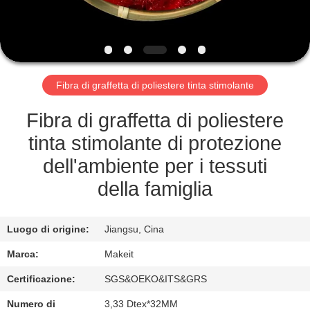
CONTROLLO
DI
QUALITÀ
Fibra di graffetta di poliestere tinta stimolante
CONTATTICI
Fibra di graffetta di poliestere
NOTIZIA
tinta stimolante di protezione
dell'ambiente per i tessuti
CASI
della famiglia
RICHIEDA
Luogo di origine:
Jiangsu, Cina
UNA
Marca:
Makeit
CITAZIONE
Certificazione:
SGS&OEKO&ITS&GRS
Numero di
3,33 Dtex*32MM