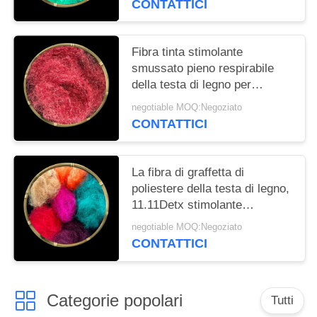
CONTATTICI
Fibra tinta stimolante
smussato pieno respirabile
della testa di legno per
industria dell'abbigliamento
negotiable MOQ:Negoziato
CONTATTICI
La fibra di graffetta di
poliestere della testa di legno,
11.11Detx stimolante
smussato del × 64mm in
negotiable MOQ:Negoziato
pieno ha tinto la fibra
CONTATTICI
Categorie popolari
Tutti