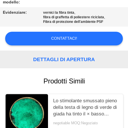
MAPPA
modello:
DEL
Evidenziare:
,
vernici la fibra tinta
,
fibra di graffetta di poliestere riciclata
SITO
Fibra di protezione dell'ambiente PSF
PRIVACY
CONTATTACI!
POLICY
DETTAGLI DI APERTURA
Prodotti Simili
Lo stimolante smussato pieno
della testa di legno di verde di
giada ha tinto il × basso
64mm del consumo di energia
negotiable MOQ:Negoziato
della fibra 11.11Detx