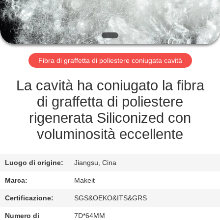
CONTROLLO
DI
QUALITÀ
Fibra di graffetta di poliestere coniugata cavità
CONTATTICI
La cavità ha coniugato la fibra
NOTIZIA
di graffetta di poliestere
rigenerata Siliconized con
CASI
voluminosità eccellente
RICHIEDA
Luogo di origine:
Jiangsu, Cina
UNA
Marca:
Makeit
CITAZIONE
Certificazione:
SGS&OEKO&ITS&GRS
Numero di
7D*64MM