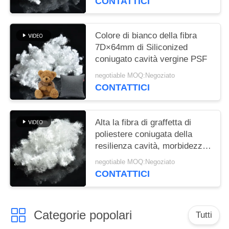
CONTATTICI
Colore di bianco della fibra
7D×64mm di Siliconized
coniugato cavità vergine PSF
negotiable MOQ:Negoziato
CONTATTICI
Alta la fibra di graffetta di
poliestere coniugata della
resilienza cavità, morbidezza
ha riciclato PSF
negotiable MOQ:Negoziato
CONTATTICI
Categorie popolari
Tutti