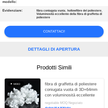
MAPPA
modello:
DEL
Evidenziare:
,
,
fibra coniugata vuota
hollowfibre del poliestere
Voluminosità eccellente della fibra di graffetta di
SITO
poliestere
PRIVACY
CONTATTACI!
POLICY
DETTAGLI DI APERTURA
Prodotti Simili
fibra di graffetta di poliestere
coniugata vuota di 3D×64mm
con voluminosità eccellente
negotiable MOQ:Negoziato