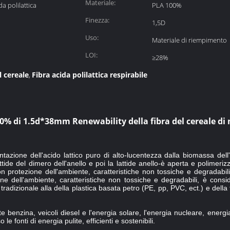
Materiale:
a polilattica
PLA 100%
Finezza:
1,5D
Uso:
Materiale di riempimento
LOI:
≥28%
l cereale
Fibra acida polilattica respirabile
,
0% di 1.5d*38mm Renewability della fibra del cereale di
entazione dell'acido lattico puro di alto-lucentezza dalla biomassa dell
ttide del dimero dell'anello e poi la lattide anello-è aperta e polimeriz
n protezione dell'ambiente, caratteristiche non tossiche e degradabil
ne dell'ambiente, caratteristiche non tossiche e degradabili, è consi
ne tradizionale alla della plastica basata petro (PE, pp, PVC, ect.) e 
e benzina, veicoli diesel e l'energia solare, l'energia nucleare, ener
le fonti di energia pulite, efficienti e sostenibili.