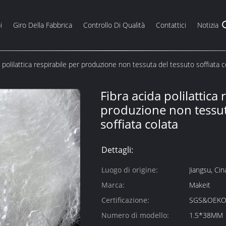
i
Giro Della Fabbrica
Controllo Di Qualità
Contattici
Notizia
a polilattica respirabile per produzione non tessuta del tessuto soffiata c
Fibra acida polilattica 
produzione non tessut
soffiata colata
Dettagli:
Luogo di origine:
Jiangsu, Cin
Marca:
Makeit
Certificazione:
SGS&OEK
Numero di modello:
1.5*38MM