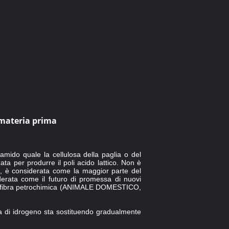
 materia prima
'amido quale la cellulosa della paglia o del
zata per produrre il poli acido lattico. Non è
i, è considerata come la maggior parte del
derata come il futuro di promessa di nuovi
della fibra petrochimica (ANIMALE DOMESTICO,
gia di idrogeno sta sostituendo gradualmente