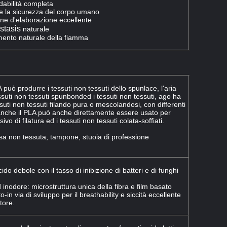
dabilità completa
à e la sicurezza del corpo umano
one d'elaborazione eccellente
stasis
naturale
mento naturale della fiamma
A può produrre i tessuti non tessuti dello spunlace, l'aria
ssuti non tessuti spunbonded i tessuti non tessuti, ago ha
ssuti non tessuti filando pura o mescolandosi, con differenti
anche il PLA può anche direttamente essere usato per
ivo di filatura ed i tessuti non tessuti colata-soffiati.
rsa non tessuta, tampone, stuoia di professione
cido debole con il tasso di inibizione di batteri e di funghi
 inodore: microstruttura unica della fibra e film basato
o-in via di sviluppo per il breathability e siccità eccellente
tore.