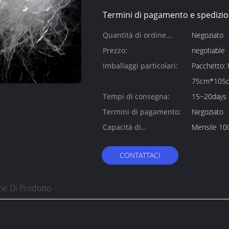
Termini di pagamento e spedizio
Quantità di ordine
Negoziato
minimo:
Prezzo:
negotiable
Imballaggi particolari:
Pacchetto: Pacchetto 1.Size della balla dei pp: Circa
Tempi di consegna:
15~20days
Termini di pagamento:
Negoziato
Capacità di
Mensile 100
alimentazione:
CONTATTACI
ne Di Prodotto