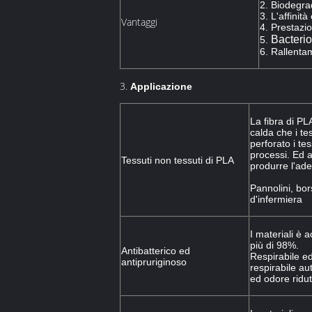
2. Biodegra
3. L'affinit
Vantaggi
4. Prestazi
Bacterio
5.
6. Rallenta
3.
Applicazione
La fibra di PL
calda che i te
perforato i te
processi. Ed 
Tessuti non tessuti di PLA
produrre l'ades
Pannolini, bo
d'infermiera
I materiali è a
più di 98%.
Antibatterico ed
Respirabile ed
antipruriginoso
respirabile aut
ed odore ridut