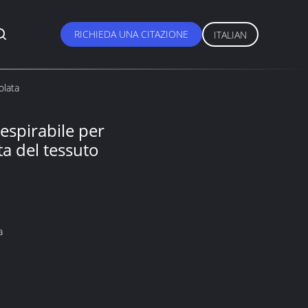
RICHIEDA UNA CITAZIONE
ITALIAN
olata
respirabile per
a del tessuto
a
O