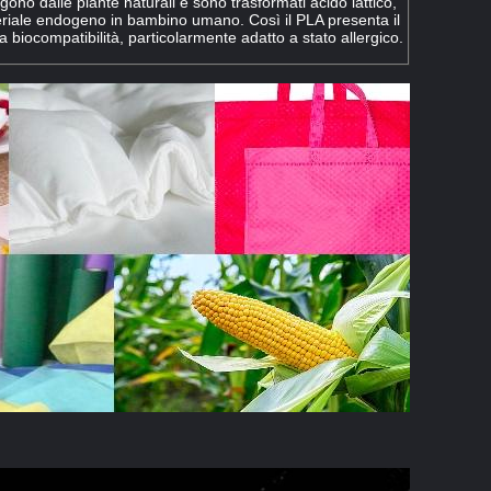
ngono dalle piante naturali e sono trasformati acido lattico,
riale endogeno in bambino umano. Così il PLA presenta il
a biocompatibilità
, particolarmente adatto a stato allergico.