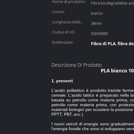
Nome di prodotto:
Fibra biodegradabile acid
Colore:
bianco
Lunghezza della
38mm
fibra:
Codice di HS:
55039090
Evidenziare:
Fibra di PLA
fibra de
,
Descrizione Di Prodotto
PLA bianco 10
1. presenti
L'acido polilattico è prodotto tramite ferm
cereale. L'acido lattico è preparato nella la
basata su petrolio come materia prima, co
petrolio come materia prima, con protezio
materiali biologici per scuotere la posizio
PPTT, PBT, ecc.)
I nuovi veicoli di energia sono gradualment
l'energia fossile che sono si sviluppano verso 