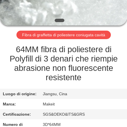
CONTROLLO
DI
QUALITÀ
Fibra di graffetta di poliestere coniugata cavità
CONTATTICI
64MM fibra di poliestere di
NOTIZIA
Polyfill di 3 denari che riempie
abrasione non fluorescente
CASI
resistente
RICHIEDA
Luogo di origine:
Jiangsu, Cina
UNA
Marca:
Makeit
CITAZIONE
Certificazione:
SGS&OEKO&ITS&GRS
Numero di
3D*64MM