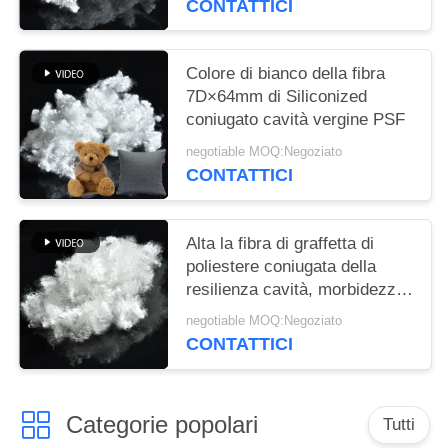
CONTATTICI
Colore di bianco della fibra
7D×64mm di Siliconized
coniugato cavità vergine PSF
negotiable MOQ:Negoziato
CONTATTICI
Alta la fibra di graffetta di
poliestere coniugata della
resilienza cavità, morbidezza
ha riciclato PSF
negotiable MOQ:Negoziato
CONTATTICI
Categorie popolari
Tutti