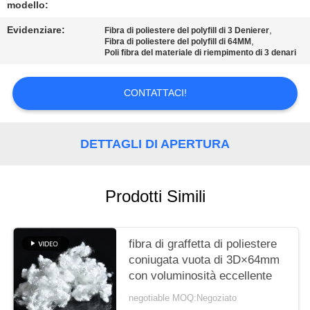
MAPPA
modello:
DEL
Evidenziare:
,
Fibra di poliestere del polyfill di 3 Denierer
,
Fibra di poliestere del polyfill di 64MM
SITO
Poli fibra del materiale di riempimento di 3 denari
PRIVACY
CONTATTACI!
POLICY
DETTAGLI DI APERTURA
Prodotti Simili
fibra di graffetta di poliestere
coniugata vuota di 3D×64mm
con voluminosità eccellente
negotiable MOQ:Negoziato