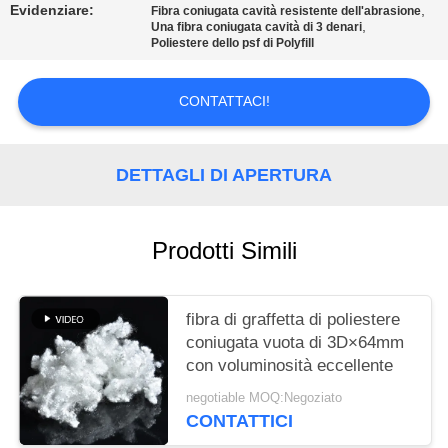
MAPPA
Evidenziare:
,
Fibra coniugata cavità resistente dell'abrasione
,
Una fibra coniugata cavità di 3 denari
DEL
Poliestere dello psf di Polyfill
SITO
CONTATTACI!
PRIVACY
POLICY
DETTAGLI DI APERTURA
Prodotti Simili
fibra di graffetta di poliestere
coniugata vuota di 3D×64mm
con voluminosità eccellente
negotiable MOQ:Negoziato
CONTATTICI