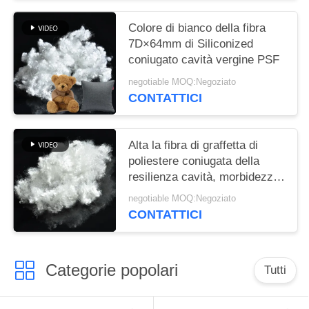
Colore di bianco della fibra
7D×64mm di Siliconized
coniugato cavità vergine PSF
negotiable MOQ:Negoziato
CONTATTICI
Alta la fibra di graffetta di
poliestere coniugata della
resilienza cavità, morbidezza
ha riciclato PSF
negotiable MOQ:Negoziato
CONTATTICI
Categorie popolari
Tutti