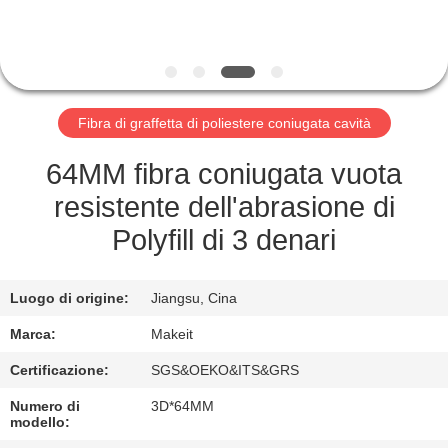
CONTROLLO
DI
QUALITÀ
Fibra di graffetta di poliestere coniugata cavità
CONTATTICI
64MM fibra coniugata vuota
NOTIZIA
resistente dell'abrasione di
Polyfill di 3 denari
CASI
Luogo di origine:
Jiangsu, Cina
RICHIEDA
Marca:
Makeit
UNA
Certificazione:
SGS&OEKO&ITS&GRS
CITAZIONE
Numero di
3D*64MM
modello: