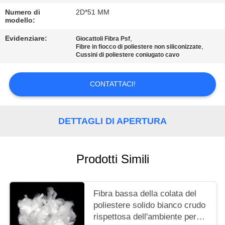
MAPPA
Numero di
2D*51 MM
DEL
modello:
SITO
Evidenziare:
,
Giocattoli Fibra Psf
,
Fibre in fiocco di poliestere non siliconizzate
Cussini di poliestere coniugato cavo
PRIVACY
POLICY
CONTATTACI!
DETTAGLI DI APERTURA
Prodotti Simili
Fibra bassa della colata del
poliestere solido bianco crudo
rispettosa dell'ambiente per