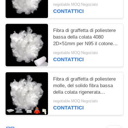
con elasticità di livello
negotiable MOQ:Negoziato
CONTATTICI
Fibra di graffetta di poliestere
bassa della colata 4080
2D×51mm per N95 il cotone
dell'aria calda della maschera
negotiable MOQ:Negoziato
es
CONTATTICI
Fibra di graffetta di poliestere
molle, del solido fibra bassa
della colata rigenerata
Siliconized non
negotiable MOQ:Negoziato
CONTATTICI