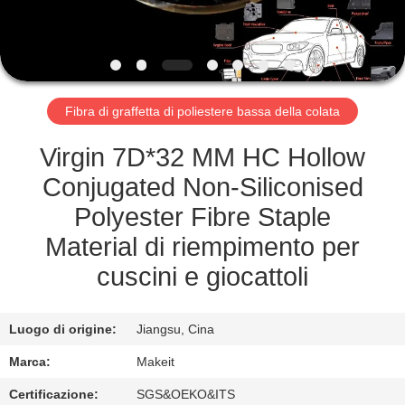
CONTROLLO
DI
QUALITÀ
Fibra di graffetta di poliestere bassa della colata
CONTATTICI
Virgin 7D*32 MM HC Hollow
NOTIZIA
Conjugated Non-Siliconised
Polyester Fibre Staple
CASI
Material di riempimento per
cuscini e giocattoli
RICHIEDA
UNA
Luogo di origine:
Jiangsu, Cina
CITAZIONE
Marca:
Makeit
Certificazione:
SGS&OEKO&ITS